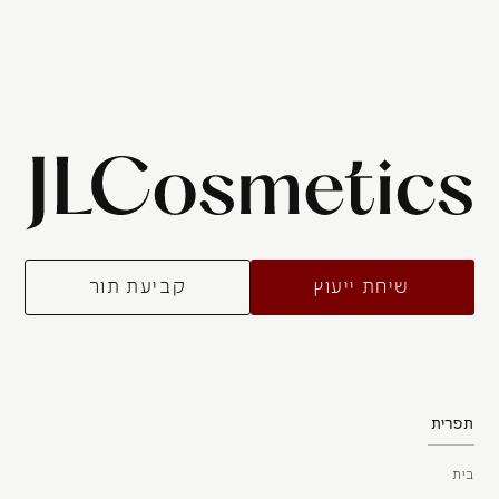
info@julialib-cosmetics.co.il
שיחת ייעוץ
קביעת תור
תפרית
בית