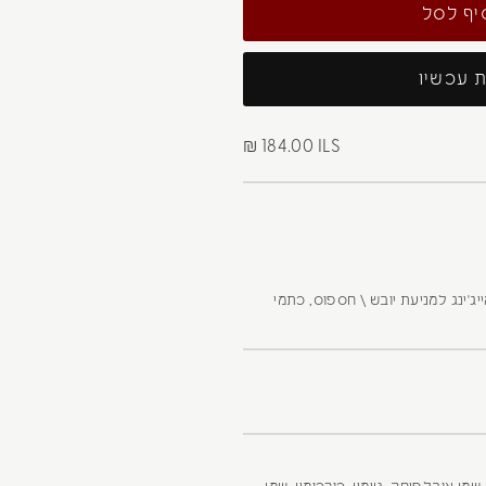
 עכשיו
₪ 184.00 ILS
ג'ינג למניעת יובש \ חספוס, כתמי