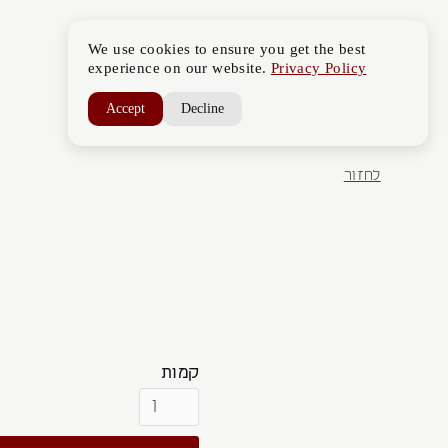
בית
שירותים
בלוג
צור קשר
We use cookies to ensure you get the best
experience on our website.
Privacy Policy
Accept
Decline
לחזור
CREAM & S
יומי המשלב מקדם הגנה SPF25 עם רכיבים פעילים
קמות