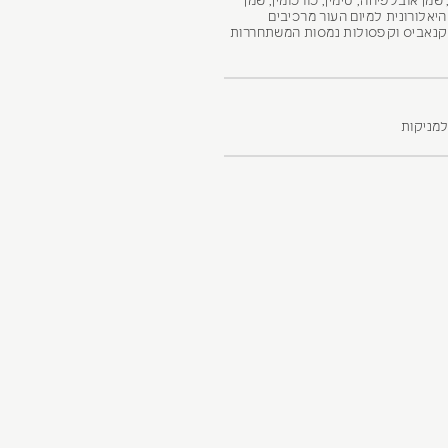
 שמן אובלפיחה, טימין, כורכומין, שמן
היאלורונית למיום העור מרכיבים
עי קנאביס וקפסולות נמסות המשתחררות
למניקות