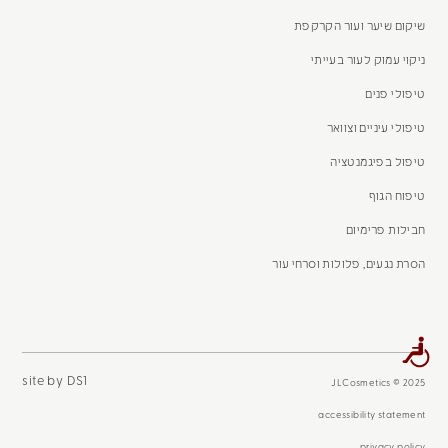
שיקום שיער ועור הקרקפת
ניקוי עמוק לעור בעייתי
טיפולי פנים
טיפולי עיניים וצוואר
טיפול בפיגמנטציה
טיפוח הגוף
חבילות פרימיום
הסרת נגעים, פלולות וסרחי עור
site by DS1
JLCosmetics © 2025
accessibility statement
privacy policy