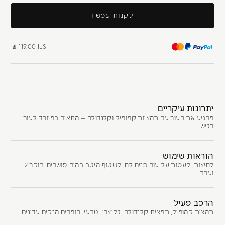
לקנות עכשיו
₪ 119.00 ILS
יתרונות עיקריים
מרגיע את העור עם תמציות קמומיל וקלנדולה — מתאים במיוחד לעור
רגיש
הוראות שימוש
2 לחיצות, לעסות על עור פנים לח, לשטוף היטב במים פושרים. בוקר
וערב
הרכב פעיל
תמצית קמומיל, תמצית קלנדולה, גליצרין טבעי, חומרים מנקים עדינים