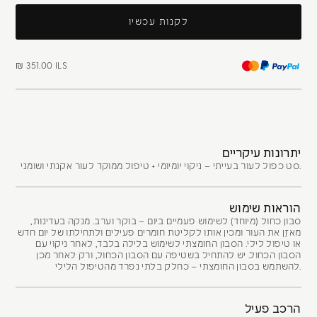
לקנות עכשיו
₪ 351.00 ILS
יתרונות עיקריים
סט כפול לעור בעייתי – ניקוי יומיומי + טיפול ממוקד לעור אקנתי ושומני.
הוראות שימוש
סבון כחול (מיוחד) לשימוש פעמיים ביום – בוקר וערב. מנקה בעדינות,
מאזֵן את העור ומכין אותו לקליטת חומרים פעילים ולתחילתו של יום חדש
או טיפול לילי. הסבון החומצתי לשימוש בלילה בלבד, לאחר ניקוי עם
הסבון הכחול. יש להתחיל בשטיפה עם הסבון הכחול, ורק לאחר מכן
להשתמש בסבון החומצתי – כחלק בלתי נפרד מהטיפול הלילי.
הרכב פעיל