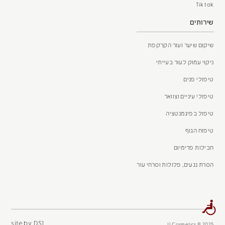
Tik tok
שירותים
שיקום שיער ועור הקרקפת
ניקוי עמוק לעור בעייתי
טיפולי פנים
טיפולי עיניים וצוואר
טיפול בפיגמנטציה
טיפוח הגוף
חבילות פרימיום
הסרת נגעים, פלולות וסרחי עור
site by DS1
JLCosmetics © 2025