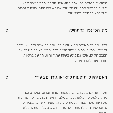
מומלצים כסדרה להעצמת התוצאות. תקבלי ממני הסבר מלא
ומדויק בהתאם למה שהעור שלך צריך – בלי התחייבויות מיותרות,
ובלי לחץ. הבחירה תמיד שלך.
מתי הכי נכון להתחיל?
ברגע שהעור מאותת שהוא זקוק לתשומת לב – זה הזמן. אין צורך
לחכות שהמצב יחמיר. טיפול מדויק בזמן הנכון לא רק משפר את
המצב הקיים, אלא גם מונע בעיות עתידיות ושומר על בריאות
וזוהר העור לטווח ארוך.
האם יהיו לי תופעות לוואי או גירויים בעור?
תכן – אך אם כן, מדובר בתופעות זמניות וברוב המקרים גם
ניתנות לשליטה מלאה. כבר בשלב הראשון נבצע בדיקה מדויקת
של העור שלך, נבנה תוכנית טיפול מותאמת אישית, ונסביר לך
מראש למה ניתן לצפות – כך שתהיי רגועה, בלי הפתעות לא
נעימות