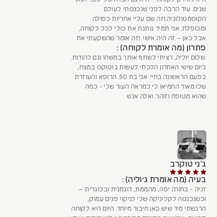
שנים. עוד הרבה לפני שנכנסתי לעולם
הקוסמטולוגיה.וזה שם עליי אחריות כפולה
ומכופלת. אני תמיד נותנת את כולי לכל לקוחה,
אבל כאן – זה היה אישי. וזה אומר שהשקעתי את
פתרון (מה אומרת לקוחה) :
.שלום יוליה, רציתי לשתף אותך במשהו וגם להודות.
ביום שישי האחרון הלכתי לעשות בוטוקס במצח,
בפעם הראשונה בחיי. אני בת 50. הרופא והעוזרת
שלו מאוד החמיאו לי למראה העור שלי - כמה
שהוא מטופח וזוהר. ואלה אנש
ג'ני טוקרב
בעיה (מה אומרת ג׳וליה) :
זניה - בחורה יפה, מהממת, דוגמנית ובלוגרית —
וכשנכנסה לקליניקה שלי לניקוי פנים עמוק,
הרגשתי מיד שיש כאן חיבור מיוחד. היום היא לקוחה