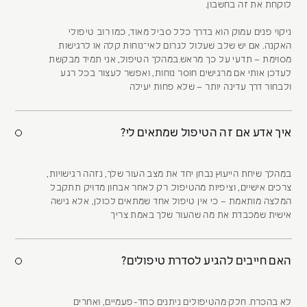
לוקחת את זה בחשבון.
ניקוי פנים עמוק הוא בדרך כלל סביל מאוד, כמו רוב טיפולי
האקנה. אם יש שלב שעלול לגרום לאי־נוחות קלה או לרגישות
מסוימת – תדעי על כך מראש.במהלך הטיפול, אני תמיד מבקשת
לעדכן אותי אם מרגישים חוסר נוחות, ואפשר לעצור בכל רגע
ולבחור דרך עדינה יותר – שלא פחות יעילה
איך אדע אם זה הטיפול שמתאים לי?
במהלך שיחת הייעוץ נבחן יחד את מצב העור שלך, נזהה רגישויות,
צרכים אישיים, וציפיות מהטיפול. רק לאחר אבחון מדויק תתקבל
המלצה מותאמת – כי אין טיפול אחד שמתאים לכולן, אלא גישה
אישית שמכבדת את מה שהעור שלך באמת צריך
האם חייבים להגיע לסדרת טיפולים?
לא בהכרח. חלק מהטיפולים ניתנים כחד-פעמיים, ואחרים