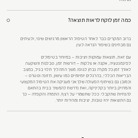
כמה זמן לוקח לראות תוצאה?
ברוב המקרים כבר לאחר הטיפול הראשון מרגישים שינוי, ולעיתים
גם מבחינים בשיפור הנראה לעין.
עם זאת, תוצאות עמוקות ויציבות – במיוחד בטיפולים
לפיגמנטציה, אקנה או צלקות – דורשות זמן, סבלנות והשקעה
לאורך זמן.כל מקרה נבחן לגופו. משך התהליך תלוי בגיל, במצב
הבריאות הכללי, בהרגלים יומיומיים כמו עישון, תזונה וסטרס –
וכמובן גם בשיתוף הפעולה שלך.אני מעניקה את הטיפול המקצועי
והמדויק ביותר בקליניקה, ואת נדרשת להמשיך בבית בהתאם
להנחיות שתקבלי. ככל שתשמרי על רצף, התמדה והקפדה – כך
גם התוצאות יהיו טובות, יציבות ומהירות יותר.