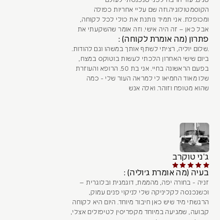
שנים. עוד הרבה לפני שנכנסתי לעולם
הקוסמטולוגיה.וזה שם עליי אחריות כפולה
ומכופלת. אני תמיד נותנת את כולי לכל לקוחה,
אבל כאן – זה היה אישי. וזה אומר שהשקעתי את
פתרון (מה אומרת לקוחה) :
.שלום יוליה, רציתי לשתף אותך במשהו וגם להודות.
ביום שישי האחרון הלכתי לעשות בוטוקס במצח,
בפעם הראשונה בחיי. אני בת 50. הרופא והעוזרת
שלו מאוד החמיאו לי למראה העור שלי - כמה
שהוא מטופח וזוהר. ואלה אנש
ג'ני טוקרב
בעיה (מה אומרת ג׳וליה) :
זניה - בחורה יפה, מהממת, דוגמנית ובלוגרית —
וכשנכנסה לקליניקה שלי לניקוי פנים עמוק,
הרגשתי מיד שיש כאן חיבור מיוחד. היום היא לקוחה
קבועה, שמגיעה במיוחד מקפריסין לטיפולים אצלי,