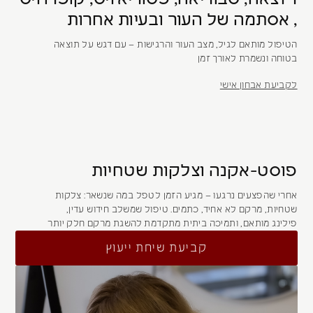
, אסתמה של העור ובעיות אחרות
הטיפול מותאם לגיל, מצב העור והרגישות – עם דגש על תוצאה
בטוחה ונשמרת לאורך זמן
לקביעת אבחון אישי
פוסט-אקנה וצלקות שטחיות
אחרי שהפצעים נרגעו – מגיע הזמן לטפל במה שנשאר: צלקות
שטחיות, מרקם לא אחיד, כתמים. טיפול שמשלב חידוש עדין,
פילינג מותאם, ותמיכה ביתית מתקדמת להשגת מרקם חלק יותר
קביעת שיחת ייעוץ