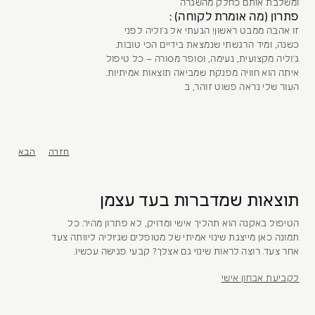
ומשלבת אותם כחלק מהשגרה
פתרון (מה אומרת לקוחה) :
זו אהבה ממבט ראשון! הגעתי אל ג'וליה לפני
כשנה, ומיד הרגשתי שנמצאת בידיים הכי טובות.
ג'וליה מקצועית, נעימה, וסופר מסורה – כל טיפול
איתה הוא חוויה מפנקת שמביאה תוצאות אמיתיות.
העור שלי נראה פשוט זוהר, ב
חזרה
הבא
תוצאות שמדברות בעד עצמן
הטיפול באקנה הוא תהליך אישי ומדויק, לא פתרון מהיר. כל
תמונה כאן מייצגת שינוי אמיתי של מטופלים שג׳וליה ליוותה צעד
אחר צעד. רוצה לראות שינוי גם אצלך? קבעי פגישה עכשיו.
לקביעת אבחון אישי