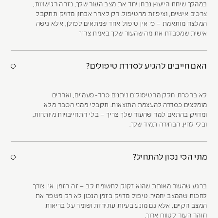
במהלך שיחת הייעוץ נבחן יחד את מצב העור שלך, נזהה רגישויות,
צרכים אישיים, וציפיות מהטיפול. רק לאחר אבחון מדויק תתקבל
המלצה מותאמת – כי אין טיפול אחד שמתאים לכולן, אלא גישה
אישית שמכבדת את מה שהעור שלך באמת צריך
האם חייבים להגיע לסדרת טיפולים?
לא בהכרח. חלק מהטיפולים ניתנים כחד-פעמיים, ואחרים
מומלצים כסדרה להעצמת התוצאות. תקבלי ממני הסבר מלא
ומדויק בהתאם למה שהעור שלך צריך – בלי התחייבויות מיותרות,
ובלי לחץ. הבחירה תמיד שלך.
מתי הכי נכון להתחיל?
ברגע שהעור מאותת שהוא זקוק לתשומת לב – זה הזמן. אין צורך
לחכות שהמצב יחמיר. טיפול מדויק בזמן הנכון לא רק משפר את
המצב הקיים, אלא גם מונע בעיות עתידיות ושומר על בריאות
וזוהר העור לטווח ארוך.