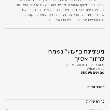
הבריאות הכללי, בהרגלים יומיומיים כמו עישון, תזונה וסטרס –
וכמובן גם בשיתוף הפעולה שלך.אני מעניקה את הטיפול המקצועי
והמדויק ביותר בקליניקה, ואת נדרשת להמשיך בבית בהתאם
להנחיות שתקבלי. ככל שתשמרי על רצף, התמדה והקפדה – כך
גם התוצאות יהיו טובות, יציבות ומהירות יותר.
מעוניינת בייעוץ? נשמח
לחזור אלייך
שחם 8 , פתח תקווה , ישראל
What's App
שם ושם משפחה
מספר טלפון
בחירת שירות