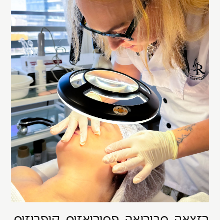
רזצאה, סבוריאה, פסוריאזיס, קופרוזיס